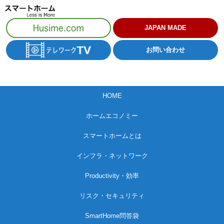
コ
ン
JAPAN MADE
テ
お問い合わせ
ン
ツ
へ
HOME
ス
キ
ホームエコノミー
ッ
スマートホームとは
プ
インフラ・ネットワーク
Productivity・効率
リスク・セキュリティ
SmartHome問答袋