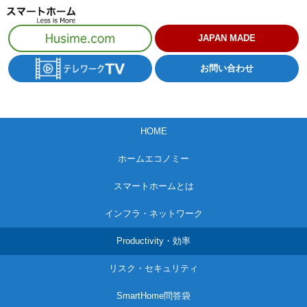
コ
ン
JAPAN MADE
テ
お問い合わせ
ン
ツ
へ
HOME
ス
キ
ホームエコノミー
ッ
スマートホームとは
プ
インフラ・ネットワーク
Productivity・効率
リスク・セキュリティ
SmartHome問答袋