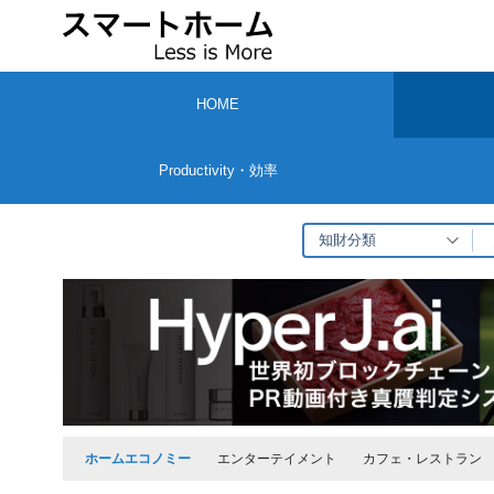
コ
ン
テ
HOME
ン
ツ
Productivity・効率
へ
ス
知財分類
キ
ッ
プ
ホームエコノミー
エンターテイメント
カフェ・レストラン