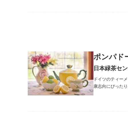
ポンパド
日本緑茶セン
ドイツのティーメ
康志向にぴったり