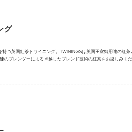
ング
史を持つ英国紅茶トワイニング。TWININGSは英国王室御用達の紅
練のブレンダーによる卓越したブレンド技術の紅茶をお楽しみく
ー