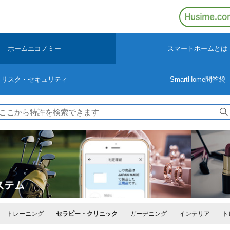
ホームエコノミー
スマートホームとは
リスク・セキュリティ
SmartHome問答袋
検
索
トレーニング
セラピー・クリニック
ガーデニング
インテリア
ト