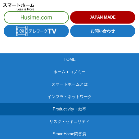
コ
ン
JAPAN MADE
テ
お問い合わせ
ン
ツ
へ
HOME
ス
キ
ホームエコノミー
ッ
スマートホームとは
プ
インフラ・ネットワーク
Productivity・効率
リスク・セキュリティ
SmartHome問答袋