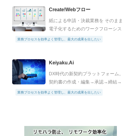
て Bot を利用でき、すぐに利用でき
るな Bot が 500 種…
Create!Webフロー
紙による申請・決裁業務を そのまま
電子化するためのワークフローシス
テムです。申請する人も、決裁する
業務プロセスを効率よく管理し、最大の成果を出したい
人も、管理する人も組織の誰もが使
いやすく、便利に、円滑に業務を遂
行できる電子決裁ソリューションを
Keiyaku.Ai
提供し…
DX時代の新契約プラットフォーム。
契約書の作成・編集→承認→締結→
管理・運用をワンストップで行える
業務プロセスを効率よく管理し、最大の成果を出したい
日本初のブロックチェーン基盤の新
契約プラットフォームで、契約の4
つのプロセスを効率化します。用途
に応じ…