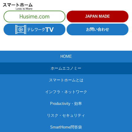
コ
ン
JAPAN MADE
テ
お問い合わせ
ン
ツ
へ
HOME
ス
キ
ホームエコノミー
ッ
スマートホームとは
プ
インフラ・ネットワーク
Productivity・効率
リスク・セキュリティ
SmartHome問答袋