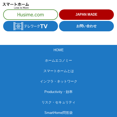
コ
ン
JAPAN MADE
テ
お問い合わせ
ン
ツ
へ
HOME
ス
キ
ホームエコノミー
ッ
スマートホームとは
プ
インフラ・ネットワーク
Productivity・効率
リスク・セキュリティ
SmartHome問答袋