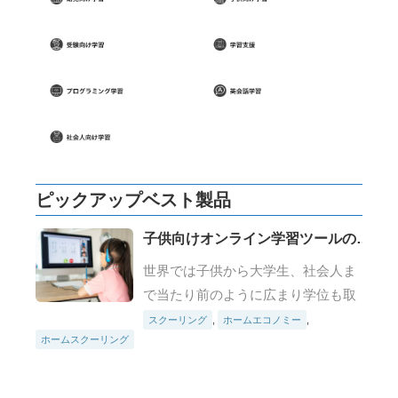
ピックアップベスト製品
子供向けオンライン学習ツールの選
び方 ホームステイを充実させる極
世界では子供から大学生、社会人ま
意
で当たり前のように広まり学位も取
得することができるオンライン学習
スクーリング
,
ホームエコノミー
,
ホームスクーリング
ツール。今回は、小学生をターゲッ
トとしたオンライン学習ツールの選
び方についてお話をしていきましょ