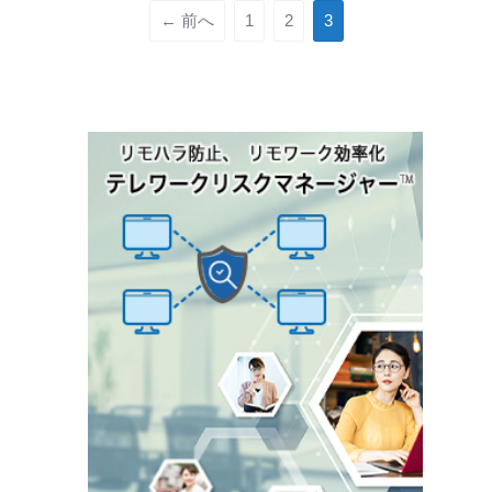
← 前へ
う。 小…
1
2
3