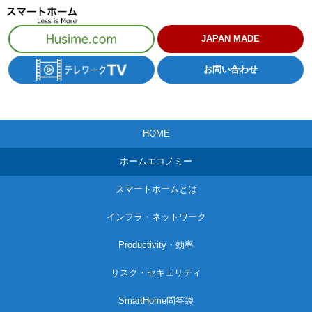
コ
ン
JAPAN MADE
テ
お問い合わせ
ン
ツ
へ
HOME
ス
キ
ホームエコノミー
ッ
スマートホームとは
プ
インフラ・ネットワーク
Productivity・効率
リスク・セキュリティ
SmartHome問答袋