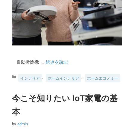
自動掃除機 …
続きを読む
カ
、
、
インテリア
ホームインテリア
ホームエコノミー
テ
ゴ
リ
今こそ知りたい IoT家電の基
ー
本
by
admin