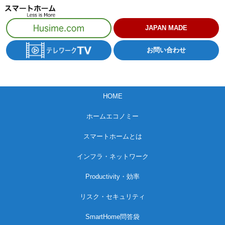
コ
ン
JAPAN MADE
テ
お問い合わせ
ン
ツ
へ
HOME
ス
キ
ホームエコノミー
ッ
スマートホームとは
プ
インフラ・ネットワーク
Productivity・効率
リスク・セキュリティ
SmartHome問答袋