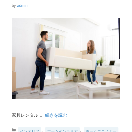
by
admin
家具レンタル …
続きを読む
カ
、
、
インテリア
ホームインテリア
ホームエコノミー