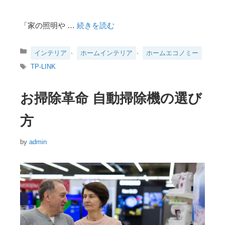
「家の照明や …
続きを読む
カ
、
、
インテリア
ホームインテリア
ホームエコノミー
テ
タ
TP-LINK
ゴ
グ
リ
ー
お掃除革命 自動掃除機の選び
方
by
admin