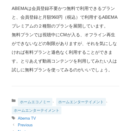
ABEMAは会員登録不要かつ無料で利用できるプラン
と、会員登録と月額960円（税込）で利用するABEMA
プレミアムの２種類のプランを展開しています。
無料プランでは視聴中にCMが入る、オフライン再生
ができないなどの制限がありますが、それを気にしな
ければ有料プランと遜色なく利用することができま
す。とりあえず動画コンテンツを利用してみたい人は
試しに無料プランを使ってみるのがいいでしょう。
カ
、
、
ホームエコノミー
ホームエンターテイメント
テ
ホームエンターテイメント
ゴ
リ
タ
Abema TV
ー
グ