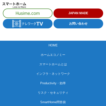
コ
ン
JAPAN MADE
テ
お問い合わせ
ン
ツ
へ
HOME
ス
キ
ホームエコノミー
ッ
スマートホームとは
プ
インフラ・ネットワーク
Productivity・効率
リスク・セキュリティ
SmartHome問答袋